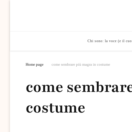
Chi sono: la voce (e il cu
Home page
come sembrare più magra in costume
come sembrare
costume