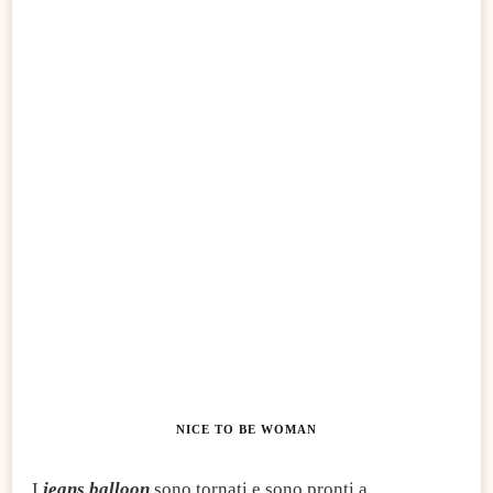
NICE TO BE WOMAN
I
jeans balloon
sono tornati e sono pronti a