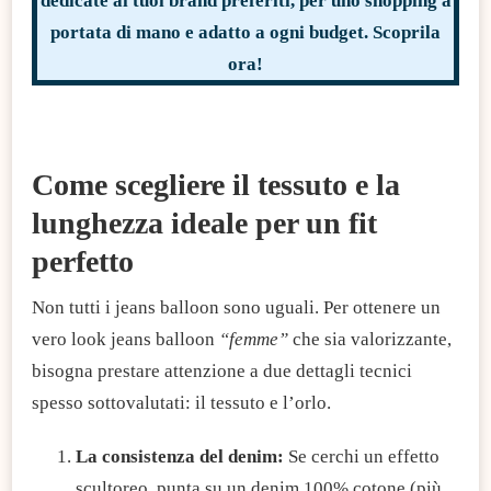
dedicate ai tuoi brand preferiti, per uno shopping a
portata di mano e adatto a ogni budget. Scoprila
ora!
​Come scegliere il tessuto e la
lunghezza ideale per un fit
perfetto
​Non tutti i jeans balloon sono uguali. Per ottenere un
vero look jeans balloon
“femme”
che sia valorizzante,
bisogna prestare attenzione a due dettagli tecnici
spesso sottovalutati: il tessuto e l’orlo.
La consistenza del denim:
Se cerchi un effetto
scultoreo, punta su un denim 100% cotone (più