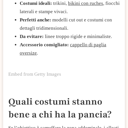
Costumi ideali:
trikini,
bikini con ruches
, fiocchi
laterali e stampe vivaci.
Perfetti anche:
modelli cut out e costumi con
dettagli tridimensionali.
Da evitare:
linee troppo rigide e minimaliste.
Accessorio consigliato:
cappello di paglia
oversize
.
Embed from Getty Images
​Quali costumi stanno
bene a chi ha la pancia?​
Se l’obiettivo è camuffare la zona addominale, i alleati