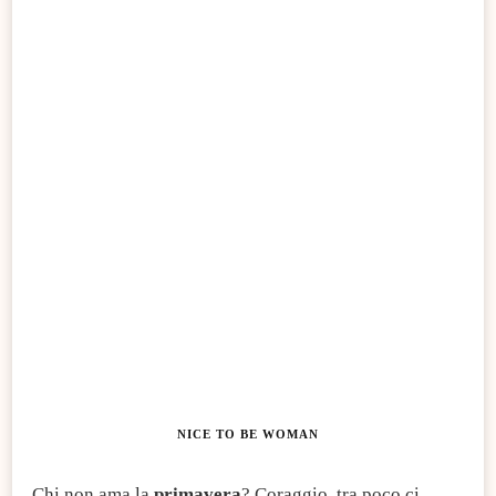
NICE TO BE WOMAN
Chi non ama la
primavera
? Coraggio, tra poco ci