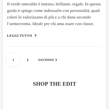
Il verde smeraldo è intenso, brillante, regale. In questa
guida ti spiego come indossarlo con personalità, quali
colori lo valorizzano di più e a chi dona secondo
l’armocromia. Ideale per chi ama osare con classe.
LEGGI TUTTO
Paginazione
PAGINA
PAGINA
1
2
SUCCESSIVO
degli
articoli
SHOP THE EDIT