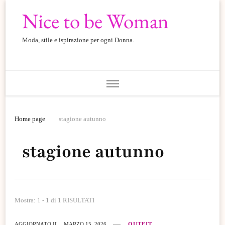
Nice to be Woman
Moda, stile e ispirazione per ogni Donna.
Home page
stagione autunno
stagione autunno
Mostra: 1 - 1 di 1 RISULTATI
AGGIORNATO IL
MARZO 15, 2026
OUTFIT