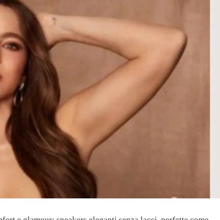
fort e glamour: sneakers eleganti senza lacci, perfette come