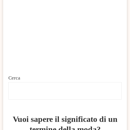
Cerca
C
Vuoi sapere il significato di un
termine della moda?