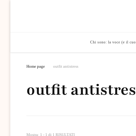
Chi sono: la voce (e il cu
Home page
outfit antistress
outfit antistre
Mostra: 1 - 1 di 1 RISULTATI