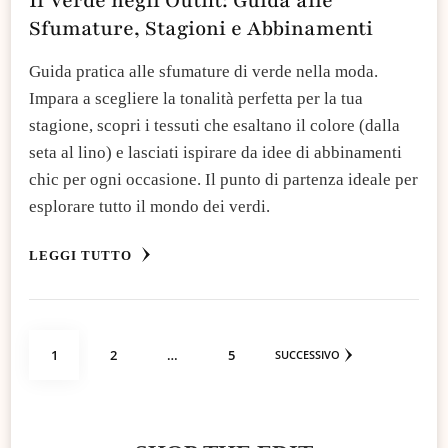
Il Verde negli Outfit: Guida alle
Sfumature, Stagioni e Abbinamenti
Guida pratica alle sfumature di verde nella moda.
Impara a scegliere la tonalità perfetta per la tua
stagione, scopri i tessuti che esaltano il colore (dalla
seta al lino) e lasciati ispirare da idee di abbinamenti
chic per ogni occasione. Il punto di partenza ideale per
esplorare tutto il mondo dei verdi.
LEGGI TUTTO
Paginazione
PAGINA
PAGINA
PAGINA
1
2
…
5
SUCCESSIVO
degli
articoli