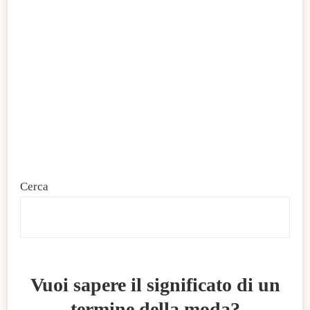
Cerca
C
Vuoi sapere il significato di un
termine della moda?