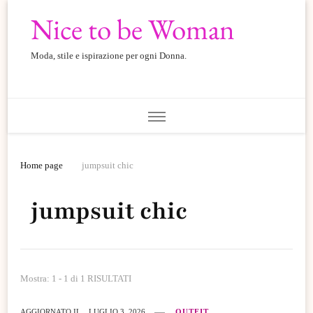
Nice to be Woman
Moda, stile e ispirazione per ogni Donna.
Home page
jumpsuit chic
jumpsuit chic
Mostra: 1 - 1 di 1 RISULTATI
AGGIORNATO IL
LUGLIO 3, 2026
OUTFIT