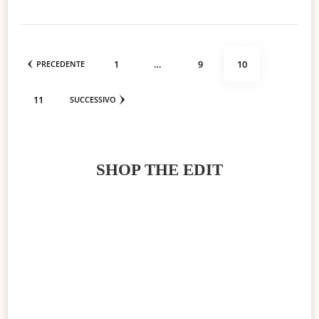
Paginazione
PAGINA
PAGINA
PAGINA
1
…
9
10
PRECEDENTE
degli
PAGINA
11
SUCCESSIVO
articoli
SHOP THE EDIT