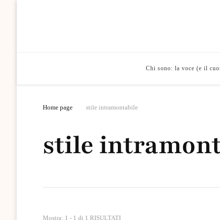
Chi sono: la voce (e il cu
Home page
stile intramontabile
stile intramon
Mostra: 1 - 1 di 1 RISULTATI