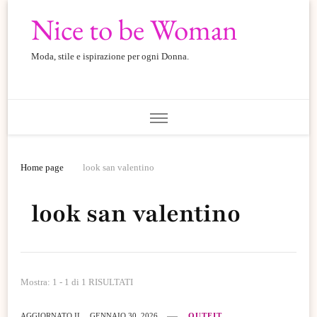
Nice to be Woman
Moda, stile e ispirazione per ogni Donna.
Home page
look san valentino
look san valentino
Mostra: 1 - 1 di 1 RISULTATI
AGGIORNATO IL
GENNAIO 30, 2026
OUTFIT