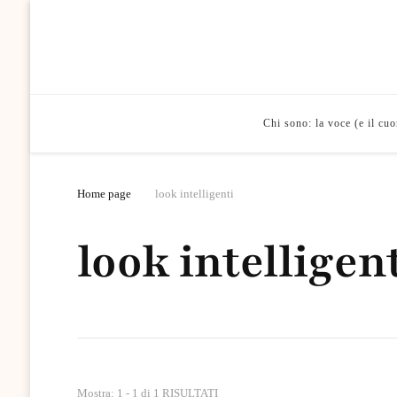
Chi sono: la voce (e il cu
Home page
look intelligenti
look intelligen
Mostra: 1 - 1 di 1 RISULTATI