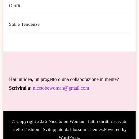
Outfit
Stili e Tendenze
Hai un’idea, un progetto o una collaborazione in mente?
Scrivimi a:
nicetobewoman@gmail.com
© Copyright 2026
Nice to be Woman
. Tutti i diritti riservati.
Hello Fashion | Sviluppato da
Blossom Themes
.Powered by
WordPress
.