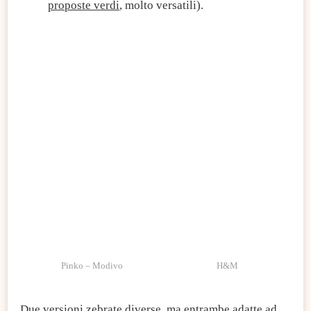
proposte verdi
, molto versatili).
Pinko – Modivo
H&M
Due versioni zebrate diverse, ma entrambe adatte ad