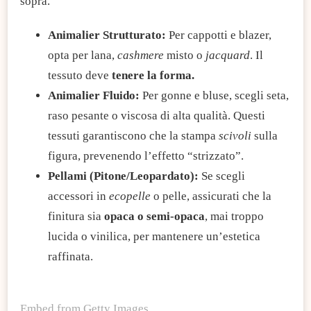
sopra.
​Animalier Strutturato:
Per cappotti e blazer,
opta per lana,
cashmere
misto o
jacquard
. Il
tessuto deve
tenere la forma.
​Animalier Fluido:
Per gonne e bluse, scegli seta,
raso pesante o viscosa di alta qualità. Questi
tessuti garantiscono che la stampa
scivoli
sulla
figura, prevenendo l’effetto “strizzato”.
​Pellami (Pitone/Leopardato):
Se scegli
accessori in
ecopelle
o pelle, assicurati che la
finitura sia
opaca o semi-opaca
, mai troppo
lucida o vinilica, per mantenere un’estetica
raffinata.
Embed from Getty Images